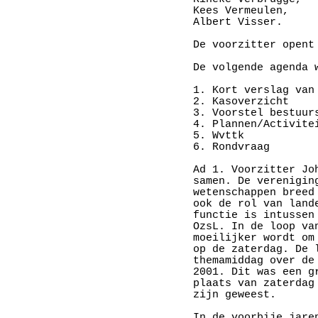
Kees Vermeulen,

Albert Visser.

De voorzitter opent
De volgende agenda w
1. Kort verslag van
2. Kasoverzicht

3. Voorstel bestuurs
4. Plannen/Activitei
5. Wvttk

6. Rondvraag

Ad 1. Voorzitter Jo
samen. De verenigin
wetenschappen breed
ook de rol van land
functie is intussen
OzsL. In de loop va
moeilijker wordt om
op de zaterdag. De 
themamiddag over de
2001. Dit was een g
plaats van zaterdag
zijn geweest.

In de voorbije jare