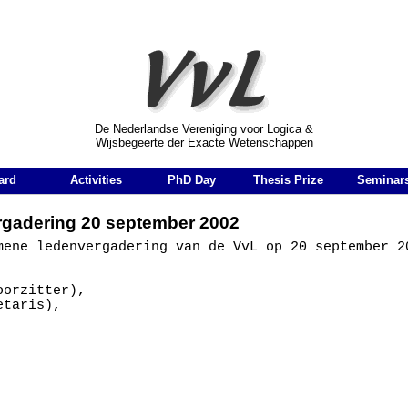
r Logica & Wijsbegeerte der Exacte Wetenschappen
De Nederlandse Vereniging voor Logica &
Wijsbegeerte der Exacte Wetenschappen
ard
Activities
PhD Day
Thesis Prize
Seminar
gadering 20 september 2002
mene ledenvergadering van de VvL op 20 september 20
orzitter), 

taris),
