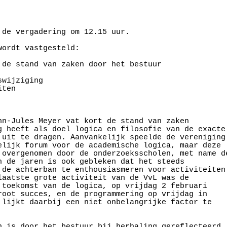
 de vergadering om 12.15 uur. 

ordt vastgesteld: 

 de stand van zaken door het bestuur

wijziging

ten

hn-Jules Meyer vat kort de stand van zaken

g heeft als doel logica en filosofie van de exacte

 uit te dragen. Aanvankelijk speelde de vereniging

elijk forum voor de academische logica, maar deze

 overgenomen door de onderzoeksscholen, met name de
n de jaren is ook gebleken dat het steeds

 de achterban te enthousiasmeren voor activiteiten

laatste grote activiteit van de VvL was de

 toekomst van de logica, op vrijdag 2 februari

root succes, en de programmering op vrijdag in

 lijkt daarbij een niet onbelangrijke factor te

n is door het bestuur bij herhaling gereflecteerd
