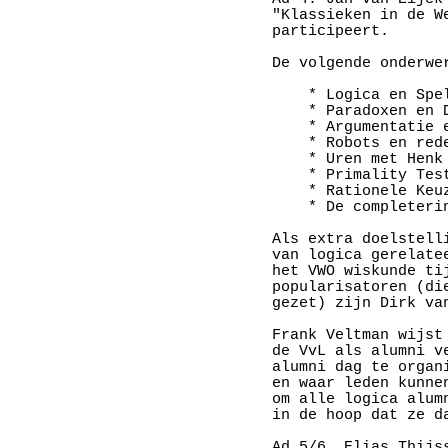
"Klassieken in de W
participeert.

De volgende onderwe
    * Logica en Spel
    * Paradoxen en D
    * Argumentatie e
    * Robots en rede
    * Uren met Henk
    * Primality Tes
    * Rationele Keuz
    * De completeri
Als extra doelstell
van logica gerelate
het VWO wiskunde ti
popularisatoren (di
gezet) zijn Dirk va
Frank Veltman wijst
de VvL als alumni v
alumni dag te organ
en waar leden kunne
om alle logica alum
in de hoop dat ze d
Ad 5/6. Elias Thijs