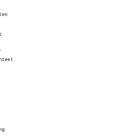
en 





teel



g 
