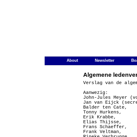
De Nederlandse Vereniging voo
Main Page Navigation
About
Newsletter
Bo
Algemene ledenver
Verslag van de alge
Aanwezig: 

John-Jules Meyer (vo
Jan van Eijck (secre
Balder ten Cate, 

Tonny Hurkens, 

Erik Krabbe, 

Elias Thijsse,

Frans Schaeffer,

Frank Veltman, 

Rineke Verbrugge, 
