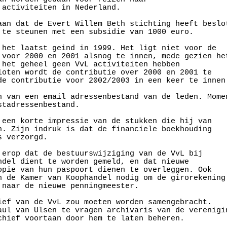
 activiteiten in Nederland.

aan dat de Evert Willem Beth stichting heeft beslot
 te steunen met een subsidie van 1000 euro. 

 het laatst geind in 1999. Het ligt niet voor de

 voor 2000 en 2001 alsnog te innen, mede gezien het
 het geheel geen VvL activiteiten hebben

loten wordt de contributie over 2000 en 2001 te

de contributie voor 2002/2003 in een keer te innen.
n van een email adressenbestand van de leden. Momen
tadressenbestand. 

 een korte impressie van de stukken die hij van 

n. Zijn indruk is dat de financiele boekhouding 

 verzorgd. 

 erop dat de bestuurswijziging van de VvL bij 

ndel dient te worden gemeld, en dat nieuwe 

opie van hun paspoort dienen te overleggen. Ook 

n de Kamer van Koophandel nodig om de girorekening 
 naar de nieuwe penningmeester. 

ief van de VvL zou moeten worden samengebracht. 

aul van Ulsen te vragen archivaris van de verenigin
chief voortaan door hem te laten beheren. 
