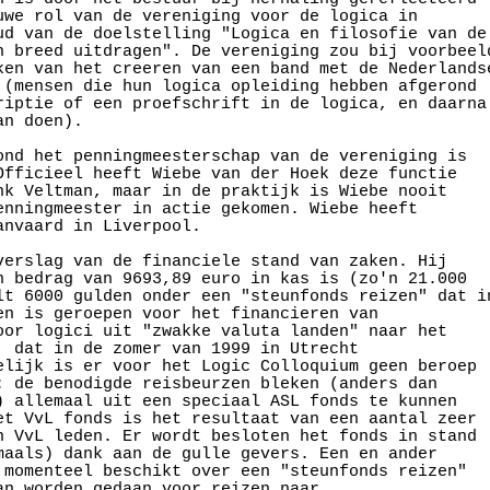
uwe rol van de vereniging voor de logica in

ud van de doelstelling "Logica en filosofie van de

n breed uitdragen". De vereniging zou bij voorbeeld
ken van het creeren van een band met de Nederlandse
 (mensen die hun logica opleiding hebben afgerond

riptie of een proefschrift in de logica, en daarna

n doen).

ond het penningmeesterschap van de vereniging is

Officieel heeft Wiebe van der Hoek deze functie

nk Veltman, maar in de praktijk is Wiebe nooit

enningmeester in actie gekomen. Wiebe heeft

nvaard in Liverpool.

verslag van de financiele stand van zaken. Hij

n bedrag van 9693,89 euro in kas is (zo'n 21.000

lt 6000 gulden onder een "steunfonds reizen" dat in
en is geroepen voor het financieren van

oor logici uit "zwakke valuta landen" naar het

, dat in de zomer van 1999 in Utrecht

elijk is er voor het Logic Colloquium geen beroep

: de benodigde reisbeurzen bleken (anders dan

) allemaal uit een speciaal ASL fonds te kunnen

et VvL fonds is het resultaat van een aantal zeer

n VvL leden. Er wordt besloten het fonds in stand

maals) dank aan de gulle gevers. Een en ander

 momenteel beschikt over een "steunfonds reizen"

an worden gedaan voor reizen naar
