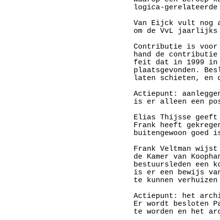
logica-gerelateerde
Van Eijck vult nog 
om de VvL jaarlijks
Contributie is voor
hand de contributie
feit dat in 1999 in
plaatsgevonden. Bes
laten schieten, en 
Actiepunt: aanlegge
is er alleen een pos
Elias Thijsse geeft
Frank heeft gekrege
buitengewoon goed is
Frank Veltman wijst
de Kamer van Koopha
bestuursleden een k
is er een bewijs va
te kunnen verhuizen
Actiepunt: het arch
Er wordt besloten P
te worden en het ar