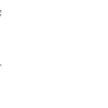





