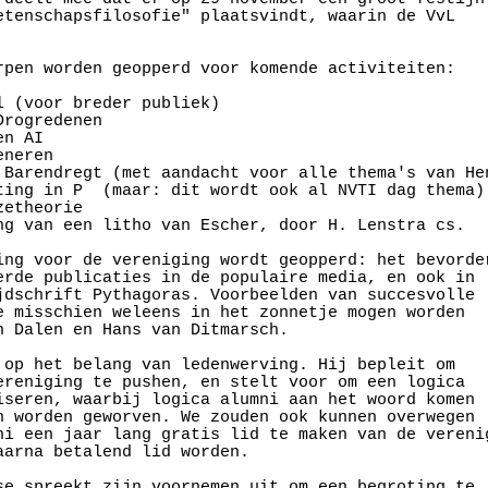
etenschapsfilosofie" plaatsvindt, waarin de VvL

rpen worden geopperd voor komende activiteiten: 

 (voor breder publiek)

rogredenen 

n AI

neren 

 Barendregt (met aandacht voor alle thema's van Hen
ting in P  (maar: dit wordt ook al NVTI dag thema)

etheorie

ng van een litho van Escher, door H. Lenstra cs. 

ing voor de vereniging wordt geopperd: het bevorder
erde publicaties in de populaire media, en ook in 

jdschrift Pythagoras. Voorbeelden van succesvolle 

e misschien weleens in het zonnetje mogen worden 

n Dalen en Hans van Ditmarsch. 

 op het belang van ledenwerving. Hij bepleit om 

ereniging te pushen, en stelt voor om een logica

iseren, waarbij logica alumni aan het woord komen

n worden geworven. We zouden ook kunnen overwegen 

ni een jaar lang gratis lid te maken van de verenig
aarna betalend lid worden. 

se spreekt zijn voornemen uit om een begroting te
