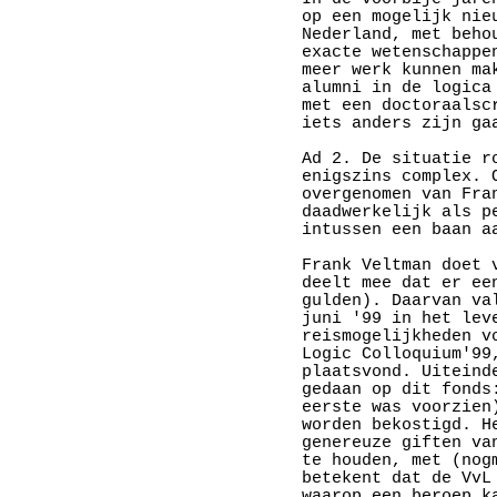
op een mogelijk nie
Nederland, met beho
exacte wetenschappe
meer werk kunnen ma
alumni in de logica
met een doctoraalsc
iets anders zijn gaa
Ad 2. De situatie r
enigszins complex. 
overgenomen van Fra
daadwerkelijk als p
intussen een baan aa
Frank Veltman doet 
deelt mee dat er ee
gulden). Daarvan va
juni '99 in het lev
reismogelijkheden v
Logic Colloquium'99
plaatsvond. Uiteind
gedaan op dit fonds
eerste was voorzien
worden bekostigd. H
genereuze giften va
te houden, met (nog
betekent dat de VvL
waarop een beroep k