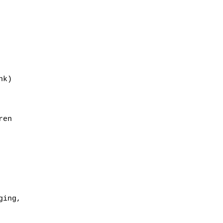
k)

en 

ing, 
