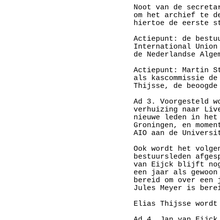
Noot van de secreta
om het archief te d
hiertoe de eerste st
Actiepunt: de bestu
International Union
de Nederlandse Alge
Actiepunt: Martin S
als kascommissie de
Thijsse, de beoogde
Ad 3. Voorgesteld w
verhuizing naar Liv
nieuwe leden in het
Groningen, en momen
AIO aan de Universit
Ook wordt het volge
bestuursleden afges
van Eijck blijft no
een jaar als gewoon
bereid om over een 
Jules Meyer is bere
Elias Thijsse wordt
Ad 4. Jan van Eijck