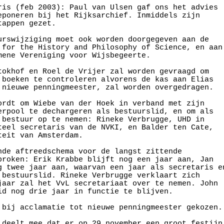
ris (feb 2003): Paul van Ulsen gaf ons het advies

eponeren bij het Rijksarchief. Inmiddels zijn

appen gezet.

urswijziging moet ook worden doorgegeven aan de 

 for the History and Philosophy of Science, en aan 
mene Vereniging voor Wijsbegeerte. 

tokhof en Roel de Vrijer zal worden gevraagd om 

 boeken te controleren alvorens de kas aan Elias

 nieuwe penningmeester, zal worden overgedragen. 

ordt om Wiebe van der Hoek in verband met zijn

erpool te dechargeren als bestuurslid, en om als

 bestuur op te nemen: Rineke Verbrugge, UHD in

teel secretaris van de NVKI, en Balder ten Cate,

eit van Amsterdam.

nde aftreedschema voor de langst zittende

proken: Erik Krabbe blijft nog een jaar aan, Jan

g twee jaar aan, waarvan een jaar als secretaris en
 bestuurslid. Rineke Verbrugge verklaart zich

jaar zal het VvL secretariaat over te nemen. John

id nog drie jaar in functie te blijven.

 bij acclamatie tot nieuwe penningmeester gekozen. 
 deelt mee dat er op 29 november een groot festijn
