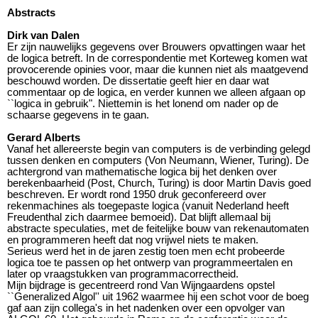
Abstracts
Dirk van Dalen
Er zijn nauwelijks gegevens over Brouwers opvattingen waar het
de logica betreft. In de correspondentie met Korteweg komen wat
provocerende opinies voor, maar die kunnen niet als maatgevend
beschouwd worden. De dissertatie geeft hier en daar wat
commentaar op de logica, en verder kunnen we alleen afgaan op
``logica in gebruik". Niettemin is het lonend om nader op de
schaarse gegevens in te gaan.
Gerard Alberts
Vanaf het allereerste begin van computers is de verbinding gelegd
tussen denken en computers (Von Neumann, Wiener, Turing). De
achtergrond van mathematische logica bij het denken over
berekenbaarheid (Post, Church, Turing) is door Martin Davis goed
beschreven. Er wordt rond 1950 druk geconfereerd over
rekenmachines als toegepaste logica (vanuit Nederland heeft
Freudenthal zich daarmee bemoeid). Dat blijft allemaal bij
abstracte speculaties, met de feitelijke bouw van rekenautomaten
en programmeren heeft dat nog vrijwel niets te maken.
Serieus werd het in de jaren zestig toen men echt probeerde
logica toe te passen op het ontwerp van programmeertalen en
later op vraagstukken van programmacorrectheid.
Mijn bijdrage is gecentreerd rond Van Wijngaardens opstel
``Generalized Algol'' uit 1962 waarmee hij een schot voor de boeg
gaf aan zijn collega's in het nadenken over een opvolger van