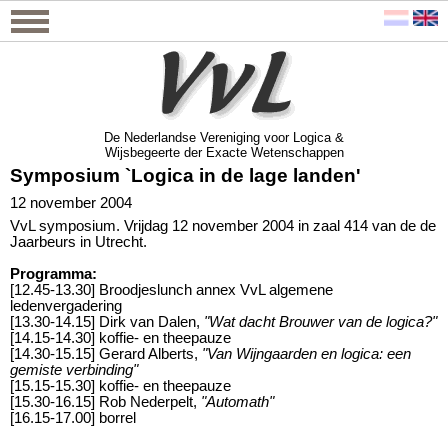
De Nederlandse Vereniging voor Logica &
Wijsbegeerte der Exacte Wetenschappen
De Nederlandse Vereniging voor Logica &
Wijsbegeerte der Exacte Wetenschappen
Symposium `Logica in de lage landen'
12 november 2004
VvL symposium. Vrijdag 12 november 2004 in zaal 414 van de de
Jaarbeurs in Utrecht.
Programma:
[12.45-13.30] Broodjeslunch annex VvL algemene
ledenvergadering
[13.30-14.15] Dirk van Dalen,
"Wat dacht Brouwer van de logica?"
[14.15-14.30] koffie- en theepauze
[14.30-15.15] Gerard Alberts,
"Van Wijngaarden en logica: een
gemiste verbinding"
[15.15-15.30] koffie- en theepauze
[15.30-16.15] Rob Nederpelt,
"Automath"
[16.15-17.00] borrel