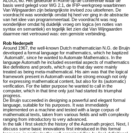
ALGOL 60. Het gebeurde in Rome op de conferentie waar de
basis werd gelegd voor WG 2.1, de IFIP-werkgroep waarbinnen
Van Wijngaarden zijn belangrijkste invloed zou uitoefenen. De
voordracht was wonderlijk omdat hij heel ver ging in de abstractie
van het idee van programmeertaal. De voordracht was nog
wonderlijker omdat hij duidelijk vroeg om logica (en noties van
syntax en semantiek) en tegelijk liet zien dat Van Wijngaarden
daarmee niet vertrouwd was: een gemiste verbinding.
Rob Nederpelt
Around 1967, the well-known Dutch mathematician N.G. de Bruijn
developed a formal language for mathematics, which he baptized
`Automath', since he wanted to Automate Mathematics. In the
language Automath he included essential aspects of mathematics
like definitions and proofs, which up to that day were mainly
treated as being meta-mathematical. His aim was that the logical
framework present in Automath would be strong enough not only
for expressing mathematical content, but also for its (automatic)
verification. For the latter purpose he wanted to call in the
computer, which in that time only just had started its triumphal
progress.
De Bruijn succeeded in designing a powerful and elegant formal
language, suitable for his purposes. It was immediately
implemented on a machine and tested with a large corpus of
mathematical texts, taken from various fields and with complexity
ranging from introductory to very advanced.
In the talk I first sketch the history of the Automath project. Next, I
discuss some basic innovations first introduced in this formal